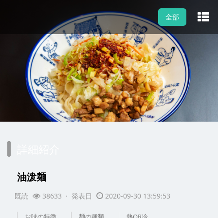
全部
詳細紹介
油泼麺
既読
38633 · 発表日
2020-09-30 13:59:53
お味の特徴
麺の種類
熱OR冷