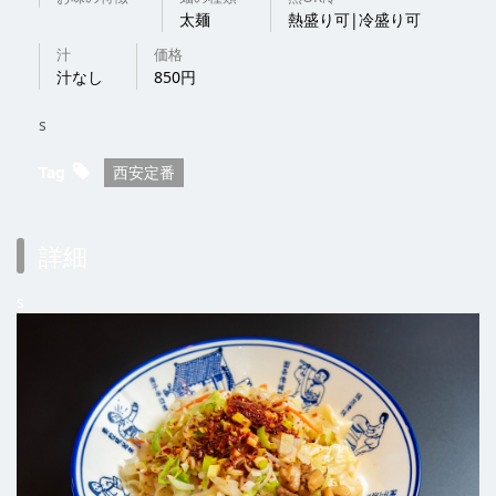
太麺
熱盛り可|冷盛り可
汁
価格
汁なし
850円
s
Tag
西安定番
詳細
s