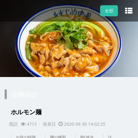
全部
詳細紹介
ホルモン麺
既読
4713 · 発表日
2020-09-30 14:02:25
お味の特徴
麺の種類
熱OR冷
汁