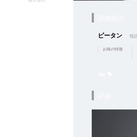
詳細紹介
ピータン
既
お味の特徴
Tag
詳細