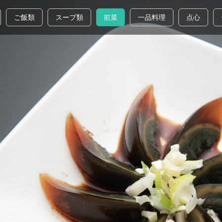
ご飯類
スープ類
前菜
一品料理
点心