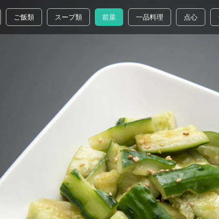
ご飯類
スープ類
前菜
一品料理
点心