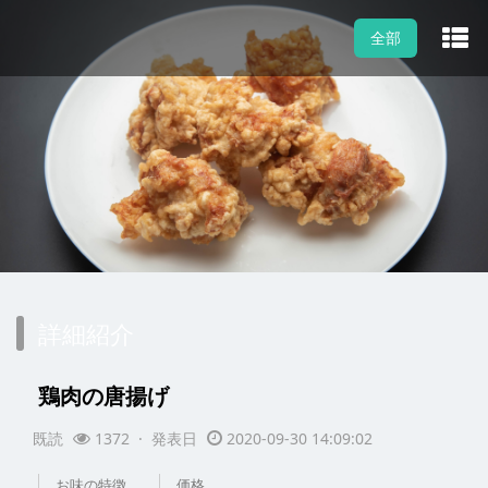
全部
詳細紹介
鶏肉の唐揚げ
既読
1372 · 発表日
2020-09-30 14:09:02
お味の特徴
価格